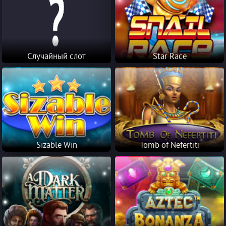
Случайный слот
Star Race
Sizable Win
Tomb of Nefertiti