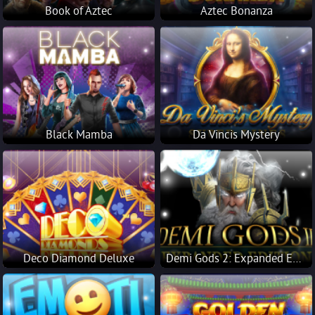
Book of Aztec
Aztec Bonanza
Black Mamba
Da Vincis Mystery
Deco Diamond Deluxe
Demi Gods 2: Expanded Edition