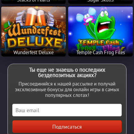
Wunderfest Deluxe
Temple Cash Frog Files
Ты еще не знаешь о последних
бездепозитных акциях?
Присоединяйся к нашей рассылке и получай
эксклюзивные бонусы для онлайн игры в самых
популярных слотах!