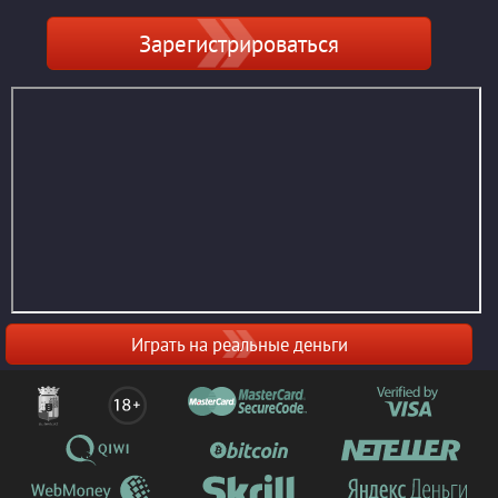
Зарегистрироваться
Играть на реальные деньги