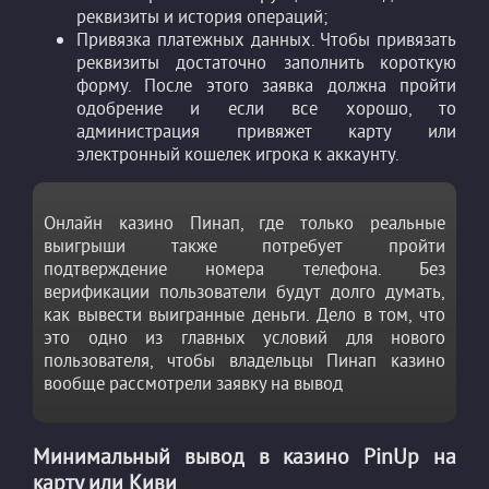
реквизиты и история операций;
Привязка платежных данных. Чтобы привязать
реквизиты достаточно заполнить короткую
форму. После этого заявка должна пройти
одобрение и если все хорошо, то
администрация привяжет карту или
электронный кошелек игрока к аккаунту.
Онлайн казино Пинап, где только реальные
выигрыши также потребует пройти
подтверждение номера телефона. Без
верификации пользователи будут долго думать,
как вывести выигранные деньги. Дело в том, что
это одно из главных условий для нового
пользователя, чтобы владельцы Пинап казино
вообще рассмотрели заявку на вывод
Минимальный вывод в казино PinUp на
карту или Киви