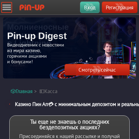
Вход
Регистрация
Pin-up Digest
Видеодневник с новостями
из мира казино,
горячими акциями
и бонусами!
Смотреть сейчас
🎲Главная
💵Касса
Казино Пин Ап💳 с минимальным депозитом и реальн
Ты еще не знаешь о последних
бездепозитных акциях?
Присоединяйся к нашей рассылке и получай