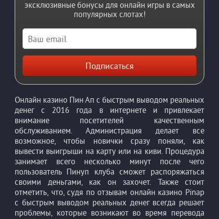
эксклюзивные бонусы для онлайн игры в самых
популярных слотах!
Онлайн казино Пин Ап с быстрым выводом реальных
денег с 2016 года в интернете и привлекает
внимание посетителей качественным
обслуживанием. Администрация делает все
возможное, чтобы новички сразу поняли, как
вывести выигрыши на карту или на киви. Процедура
занимает всего несколько минут после чего
пользователь Пинуп клуба сможет распоряжаться
своими деньгами, как он захочет. Также стоит
отметить, что, судя по отзывам онлайн казино Pinap
с быстрым выводом реальных денег всегда решает
проблемы, которые возникают во время перевода