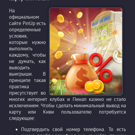
На
официальном
сайте PinUp есть
определенные
условия,
которые нужно
выполнить
каждому, чтобы
не думать, как
выводить
выигрыши. В
принципе такая
практика
присутствует во
многих интернет клубах и Пинап казино не стало
исключением. Чтобы сделать минимальный вывод на
карту или Киви пользователю потребуется
следующее:
Подтвердить свой номер телефона. То есть